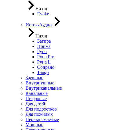
Назад
Evoke
Исток-Аудио
Назад
Багира
Прима
Руна
Руна Pro
Руна L
Сопрано
Tango
Заушные
Внутриушные
Внутриканальные
Канальные
Цифровые
Для детей
Для подростков
Для пожилых
Перезаряжаемые
Мощные
Сверхмощные