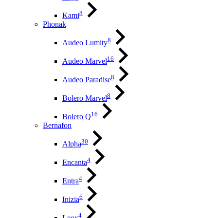
8
Kami
Phonak
8
Audeo Lumity
16
Audeo Marvel
8
Audeo Paradise
8
Bolero Marvel
16
Bolero Q
Bernafon
30
Alpha
4
Encanta
4
Entra
6
Inizia
4
Leox