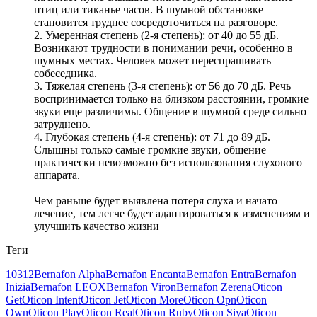
птиц или тиканье часов. В шумной обстановке
становится труднее сосредоточиться на разговоре.
2. Умеренная степень (2-я степень): от 40 до 55 дБ.
Возникают трудности в понимании речи, особенно в
шумных местах. Человек может переспрашивать
собеседника.
3. Тяжелая степень (3-я степень): от 56 до 70 дБ. Речь
воспринимается только на близком расстоянии, громкие
звуки еще различимы. Общение в шумной среде сильно
затруднено.
4. Глубокая степень (4-я степень): от 71 до 89 дБ.
Слышны только самые громкие звуки, общение
практически невозможно без использования слухового
аппарата.
Чем раньше будет выявлена потеря слуха и начато
лечение, тем легче будет адаптироваться к изменениям и
улучшить качество жизни
Теги
10
312
Bernafon Alpha
Bernafon Encanta
Bernafon Entra
Bernafon
Inizia
Bernafon LEOX
Bernafon Viron
Bernafon Zerena
Oticon
Get
Oticon Intent
Oticon Jet
Oticon More
Oticon Opn
Oticon
Own
Oticon Play
Oticon Real
Oticon Ruby
Oticon Siya
Oticon