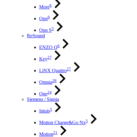
6
More
6
Opn
5
Opn S
ReSound
6
ENZO Q
27
Key
27
LiNX Quattro
28
Omnia
24
One
Siemens / Signia
5
Intuis
5
Motion Charge&Go Nx
21
Motion