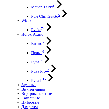
6
Motion 13 Nx
5
Pure Charge&Go
Widex
74
Evoke
Исток-Аудио
2
Багира
6
Прима
18
Руна
12
Руна Pro
15
Руна L
Заушные
Внутриушные
Внутриканальные
Канальные
Цифровые
Для детей