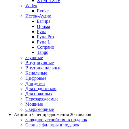
XTM и STF
Widex
Evoke
Исток-Аудио
Багира
Прима
Руна
Руна Pro
Руна L
Сопрано
Tango
Заушные
Внутриушные
Внутриканальные
Канальные
Цифровые
Для детей
Для подростков
Для пожилых
Перезаряжаемые
Мощные
Сверхмощные
Акции и Спецпредложения
20 товаров
Зарядное устройство в подарок
Серные фильтры в подарок