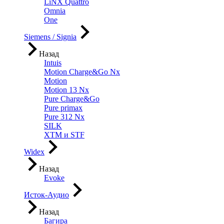
LiNX Quattro
Omnia
One
Siemens / Signia
Назад
Intuis
Motion Charge&Go Nx
Motion
Motion 13 Nx
Pure Charge&Go
Pure primax
Pure 312 Nx
SILK
XTM и STF
Widex
Назад
Evoke
Исток-Аудио
Назад
Багира