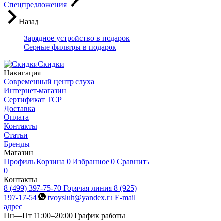
Спецпредложения
Назад
Зарядное устройство в подарок
Серные фильтры в подарок
Скидки
Навигация
Современный центр слуха
Интернет-магазин
Сертификат ТСР
Доставка
Оплата
Контакты
Статьи
Бренды
Магазин
Профиль
Корзина
0
Избранное
0
Сравнить
0
Контакты
8 (499) 397-75-70
Горячая линия
8 (925)
197-17-54
tvoysluh@yandex.ru
E-mail
адрес
Пн—Пт 11:00–20:00
График работы