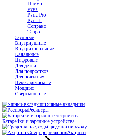
Прима
Руна
Руна Pro
Руна L
Сопрано
Tango
Заушные
Внутриушные
Внутриканальные
Канальные
Цифровые
Для детей
Для подростков
Для пожилых
Перезаряжаемые
Мощные
Сверхмощные
Ушные вкладыши
Ресиверы
Батарейки и зарядные устройства
Средства по уходу
Акции и