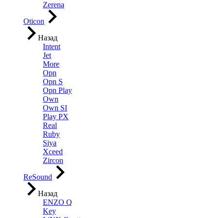
Zerena
Oticon
Назад
Intent
Jet
More
Opn
Opn S
Opn Play
Own
Own SI
Play PX
Real
Ruby
Siya
Xceed
Zircon
ReSound
Назад
ENZO Q
Key