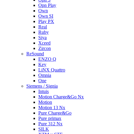
Opn Play
Own
Own SI
Play PX
Real
Ruby
Siya
Xceed
Zircon
ReSound
ENZO Q
Key
LiNX Quattro
Omnia
One
Siemens / Signia
Intuis
Motion Charge&Go Nx
Motion
Motion 13 Nx
Pure Charge&Go
Pure primax
Pure 312 Nx
SILK