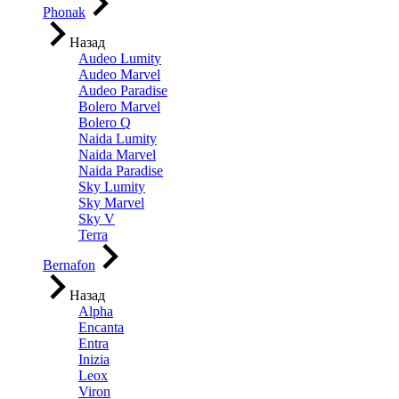
Phonak
Назад
Audeo Lumity
Audeo Marvel
Audeo Paradise
Bolero Marvel
Bolero Q
Naida Lumity
Naida Marvel
Naida Paradise
Sky Lumity
Sky Marvel
Sky V
Terra
Bernafon
Назад
Alpha
Encanta
Entra
Inizia
Leox
Viron