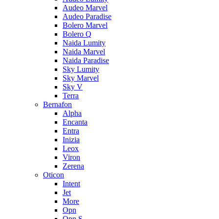
Audeo Marvel
Audeo Paradise
Bolero Marvel
Bolero Q
Naida Lumity
Naida Marvel
Naida Paradise
Sky Lumity
Sky Marvel
Sky V
Terra
Bernafon
Alpha
Encanta
Entra
Inizia
Leox
Viron
Zerena
Oticon
Intent
Jet
More
Opn
Opn S