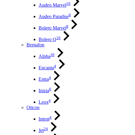
16
Audeo Marvel
8
Audeo Paradise
8
Bolero Marvel
16
Bolero Q
Bernafon
30
Alpha
4
Encanta
4
Entra
6
Inizia
4
Leox
Oticon
4
Intent
24
Jet