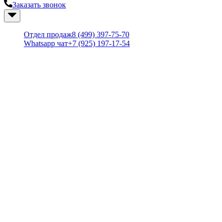
Заказать звонок
+7 (499) 397-75-70
Отдел продаж
8 (499) 397-75-70
Whatsapp чат
+7 (925) 197-17-54
Наш магазин
Слуховые аппараты
Ушные вкладыши
Батарейки и зарядные устройства
Средства по уходу
Акции
Центр слуха
Подбор аппарата
Выезд специалиста
Диагностика слуха
Пробное ношение
Статьи
Видеообзоры
Информация