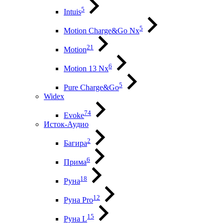
5
Intuis
5
Motion Charge&Go Nx
21
Motion
6
Motion 13 Nx
5
Pure Charge&Go
Widex
74
Evoke
Исток-Аудио
2
Багира
6
Прима
18
Руна
12
Руна Pro
15
Руна L