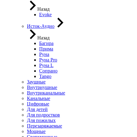
Назад
Evoke
Исток-Аудио
Назад
Багира
Прима
Руна
Руна Pro
Руна L
Сопрано
Tango
Заушные
Внутриушные
Внутриканальные
Канальные
Цифровые
Для детей
Для подростков
Для пожилых
Перезаряжаемые
Мощные
Сверхмощные