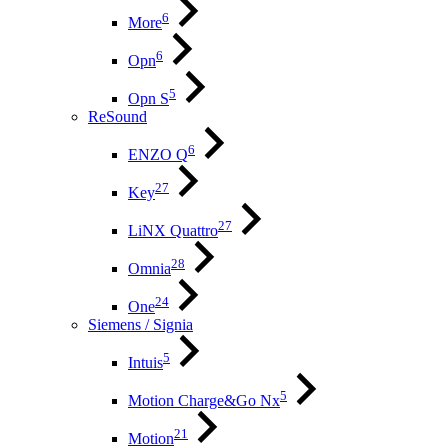
6
More
6
Opn
5
Opn S
ReSound
6
ENZO Q
27
Key
27
LiNX Quattro
28
Omnia
24
One
Siemens / Signia
5
Intuis
5
Motion Charge&Go Nx
21
Motion