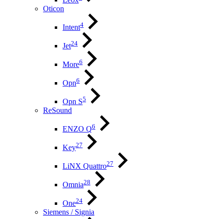
Oticon
4
Intent
24
Jet
6
More
6
Opn
5
Opn S
ReSound
6
ENZO Q
27
Key
27
LiNX Quattro
28
Omnia
24
One
Siemens / Signia