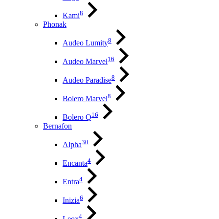
8
Kami
Phonak
8
Audeo Lumity
16
Audeo Marvel
8
Audeo Paradise
8
Bolero Marvel
16
Bolero Q
Bernafon
30
Alpha
4
Encanta
4
Entra
6
Inizia
4
Leox