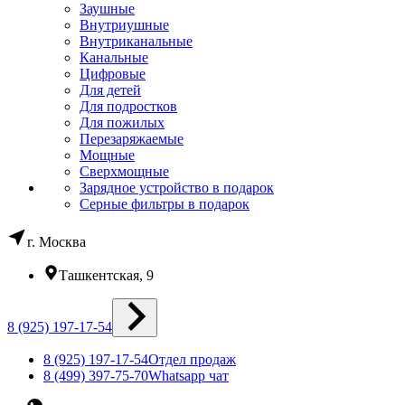
Заушные
Внутриушные
Внутриканальные
Канальные
Цифровые
Для детей
Для подростков
Для пожилых
Перезаряжаемые
Мощные
Сверхмощные
Зарядное устройство в подарок
Серные фильтры в подарок
г. Москва
Ташкентская, 9
8 (925) 197-17-54
8 (925) 197-17-54
Отдел продаж
8 (499) 397-75-70
Whatsapp чат