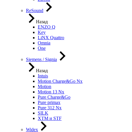
ReSound
Назад
ENZO Q
Key
LiNX Quattro
Omnia
One
Siemens / Signia
Назад
Intuis
Motion Charge&Go Nx
Motion
Motion 13 Nx
Pure Charge&Go
Pure primax
Pure 312 Nx
SILK
XTM и STF
Widex