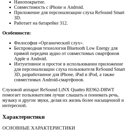
Нанопокрытие.
Совместимость
с
iPhone
и
Android.
Приложение
для
персонализации
слуха
ReSound
Smart
3D.
Работает
на
батарейке
312.
Особенности:
Философия
«Органический
слух».
Беспроводная
технология
Bluetooth
Low
Energy
для
прямой
передачи
аудио
от
совместимых
смартфонов
Apple
и
Android.
Интуитивное
и
простое
в
использовании
приложение
для
персонализации
слуха
пользователя
ReSound
Smart
3D,
разработанное
для
iPhone,
iPad
и
iPod,
а
также
совместимых
Android-смартфонов.
Слуховой
аппарат
ReSound
LiNX
Quattro
RE962-DRWT
помогает
пользователям
лучше
слышать
и
понимать
речь,
музыку
и
другие
звуки,
делая
их
жизнь
более
насыщенной
и
интересной.
Характеристики
ОСНОВНЫЕ ХАРАКТЕРИСТИКИ