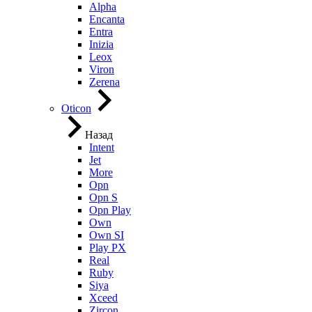
Alpha
Encanta
Entra
Inizia
Leox
Viron
Zerena
Oticon
Назад
Intent
Jet
More
Opn
Opn S
Opn Play
Own
Own SI
Play PX
Real
Ruby
Siya
Xceed
Zircon