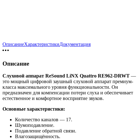
Описание
Характеристики
Документация
Описание
Слуховой
аппарат
ReSound
LiNX
Quattro
RE962-DRWT
—
это
мощный
цифровой
заушный
слуховой
аппарат
премиум-
класса
максимального
уровня
функциональности.
Он
предназначен
для
компенсации
потери
слуха
и
обеспечивает
естественное
и
комфортное
восприятие
звуков.
Основные
характеристики:
Количество
каналов
— 17.
Шумоподавление.
Подавление
обратной
связи.
Влагозащищённость.