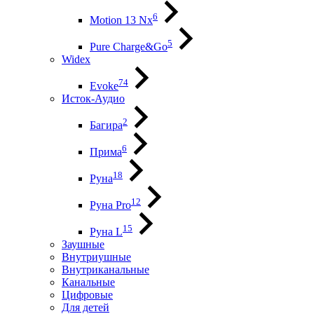
6
Motion 13 Nx
5
Pure Charge&Go
Widex
74
Evoke
Исток-Аудио
2
Багира
6
Прима
18
Руна
12
Руна Pro
15
Руна L
Заушные
Внутриушные
Внутриканальные
Канальные
Цифровые
Для детей