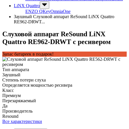
LiNX Quattro
ENZO Q
Key
Omnia
One
Заушный Слуховой аппарат ReSound LiNX Quattro
RE962-DRWT...
Слуховой аппарат ReSound LiNX
Quattro RE962-DRWT с ресивером
Запас батареек в подарок!
Тип аппарата
Заушный
Степень потери слуха
Определяется мощностью ресивера
Класс
Премиум
Перезаряжаемый
Да
Производитель
Resound
Все характеристики