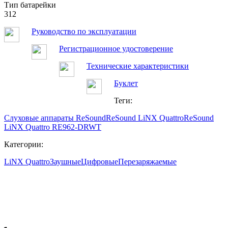
Тип батарейки
312
Руководство по эксплуатации
Регистрационное удостоверение
Технические характеристики
Буклет
Теги:
Слуховые аппараты ReSound
ReSound LiNX Quattro
ReSound
LiNX Quattro RE962-DRWT
Категории:
LiNX Quattro
Заушные
Цифровые
Перезаряжаемые
Современный центр слуха "Твой слух"
Остались вопросы? Закажите консультацию у наших
специалистов.