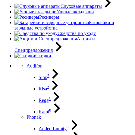
Слуховые аппараты
Ушные вкладыши
Ресиверы
Батарейки и
зарядные устройства
Средства по уходу
Акции и
Спецпредложения
Скидки
Audifon
7
Sino
2
Risa
8
Rega
8
Kami
Phonak
8
Audeo Lumity