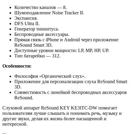
Количество
каналов
— 8.
Шумоподавление
Noise
Tracker
II.
Экспансия.
DFS
Ultra
II.
Генератор
тиннитуса.
Беспроводные
аксессуары.
Прямая
связь
с
iPhone
и
Android
через
приложение
ReSound
Smart
3D.
Доступные
уровни
мощности:
LP,
MP,
HP,
UP.
Тип
батарейки
— 312.
Особенности:
Философия
«Органический
слух».
Приложение
для
персонализации
слуха
ReSound
Smart
3D.
Совместимость
с
линейкой
беспроводных
аксессуаров
ReSound.
Слуховой
аппарат
ReSound
KEY
KE3ITC-DW
помогает
пользователям
лучше
слышать
и
понимать
речь,
музыку
и
другие
звуки,
делая
их
жизнь
более
насыщенной
и
интересной.