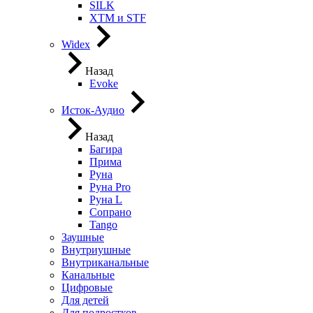
SILK
XTM и STF
Widex
Назад
Evoke
Исток-Аудио
Назад
Багира
Прима
Руна
Руна Pro
Руна L
Сопрано
Tango
Заушные
Внутриушные
Внутриканальные
Канальные
Цифровые
Для детей
Для подростков