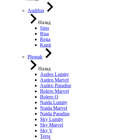
Audifon
Назад
Sino
Risa
Rega
Kami
Phonak
Назад
Audeo Lumity
Audeo Marvel
Audeo Paradise
Bolero Marvel
Bolero Q
Naida Lumity
Naida Marvel
Naida Paradise
Sky Lumity
Sky Marvel
Sky V
Terra