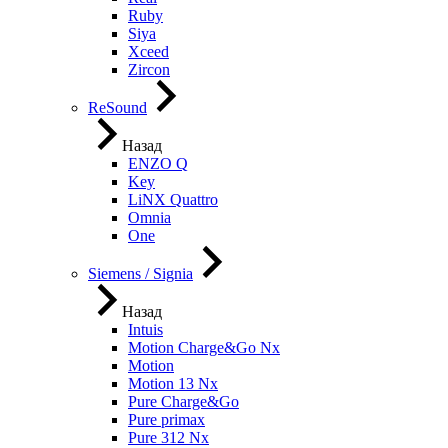
Ruby
Siya
Xceed
Zircon
ReSound
Назад
ENZO Q
Key
LiNX Quattro
Omnia
One
Siemens / Signia
Назад
Intuis
Motion Charge&Go Nx
Motion
Motion 13 Nx
Pure Charge&Go
Pure primax
Pure 312 Nx