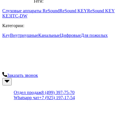
Теги:
Слуховые аппараты ReSound
ReSound KEY
ReSound KEY
KE3ITC-DW
Категории:
Key
Внутриушные
Канальные
Цифровые
Для пожилых
Современный центр слуха "Твой слух"
Остались вопросы? Закажите консультацию у наших
специалистов.
Заказать звонок
+7 (499) 397-75-70
Отдел продаж
8 (499) 397-75-70
Whatsapp чат
+7 (925) 197-17-54
Наш магазин
Слуховые аппараты
Ушные вкладыши