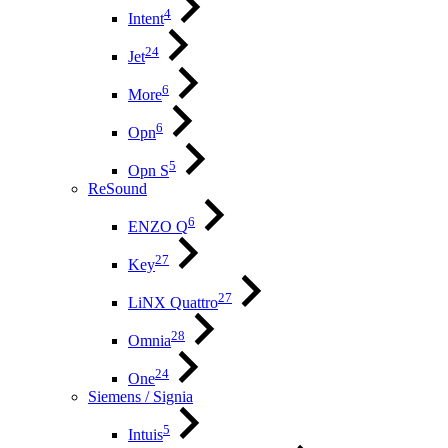
4
Intent
24
Jet
6
More
6
Opn
5
Opn S
ReSound
6
ENZO Q
27
Key
27
LiNX Quattro
28
Omnia
24
One
Siemens / Signia
5
Intuis