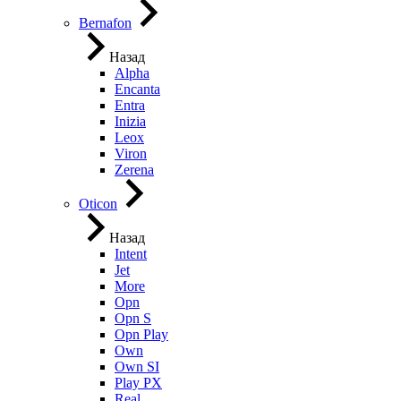
Bernafon
Назад
Alpha
Encanta
Entra
Inizia
Leox
Viron
Zerena
Oticon
Назад
Intent
Jet
More
Opn
Opn S
Opn Play
Own
Own SI
Play PX
Real