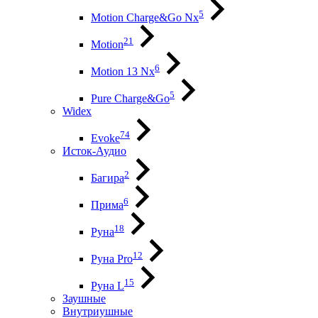
5
Motion Charge&Go Nx
21
Motion
6
Motion 13 Nx
5
Pure Charge&Go
Widex
74
Evoke
Исток-Аудио
2
Багира
6
Прима
18
Руна
12
Руна Pro
15
Руна L
Заушные
Внутриушные