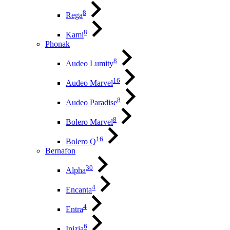
8
Rega
8
Kami
Phonak
8
Audeo Lumity
16
Audeo Marvel
8
Audeo Paradise
8
Bolero Marvel
16
Bolero Q
Bernafon
30
Alpha
4
Encanta
4
Entra
6
Inizia