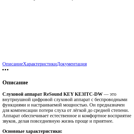
Описание
Характеристики
Документация
Описание
Слуховой
аппарат
ReSound
KEY
KE3ITC-DW
— это
внутриушной
цифровой
слуховой
аппарат
с
беспроводными
функциями
и
настраиваемой
мощностью.
Он
предназначен
для
компенсации
потери
слуха
от
лёгкой
до
средней
степени.
Аппарат
обеспечивает
естественное
и
комфортное
восприятие
звуков,
делая
повседневную
жизнь
проще
и
приятнее.
Основные
характеристики: