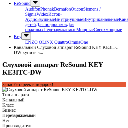
ReSound
Audifon
Phonak
Bernafon
Oticon
Siemens /
Signia
Widex
Исток-
Аудио
Заушные
Внутриушные
Внутриканальные
Кан
детей
Для подростков
Для
пожилых
Перезаряжаемые
Мощные
Сверхмощные
Key
ENZO Q
LiNX Quattro
Omnia
One
Канальный Слуховой аппарат ReSound KEY KE3ITC-
DW купить в...
Слуховой аппарат ReSound KEY
KE3ITC-DW
Запас батареек в подарок!
Тип аппарата
Канальный
Класс
Бизнес
Перезаряжаемый
Нет
Производитель