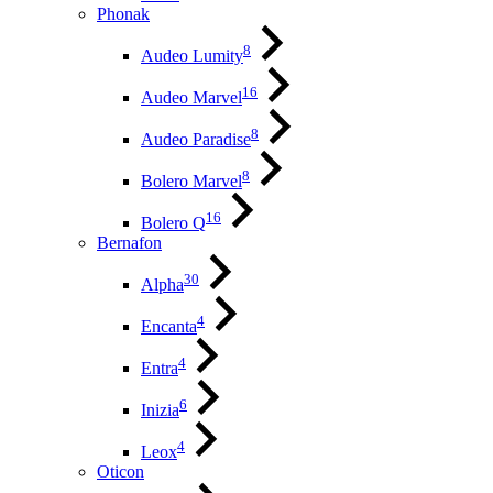
Phonak
8
Audeo Lumity
16
Audeo Marvel
8
Audeo Paradise
8
Bolero Marvel
16
Bolero Q
Bernafon
30
Alpha
4
Encanta
4
Entra
6
Inizia
4
Leox
Oticon