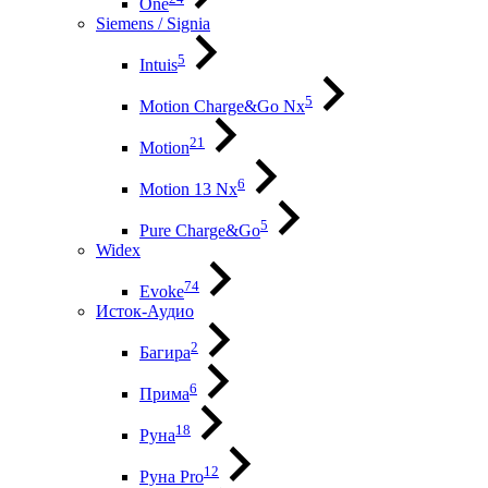
One
Siemens / Signia
5
Intuis
5
Motion Charge&Go Nx
21
Motion
6
Motion 13 Nx
5
Pure Charge&Go
Widex
74
Evoke
Исток-Аудио
2
Багира
6
Прима
18
Руна
12
Руна Pro