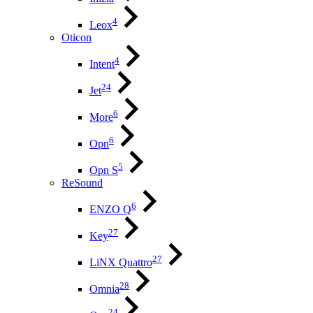
4
Leox
Oticon
4
Intent
24
Jet
6
More
6
Opn
5
Opn S
ReSound
6
ENZO Q
27
Key
27
LiNX Quattro
28
Omnia
24