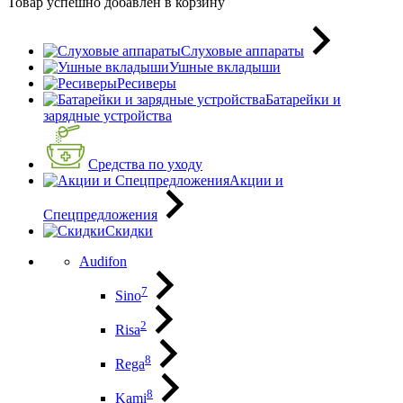
Товар успешно добавлен в корзину
Слуховые аппараты
Ушные вкладыши
Ресиверы
Батарейки и
зарядные устройства
Средства по уходу
Акции и
Спецпредложения
Скидки
Audifon
7
Sino
2
Risa
8
Rega
8
Kami