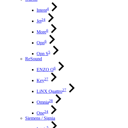
4
Intent
24
Jet
6
More
6
Opn
5
Opn S
ReSound
6
ENZO Q
27
Key
27
LiNX Quattro
28
Omnia
24
One
Siemens / Signia
5