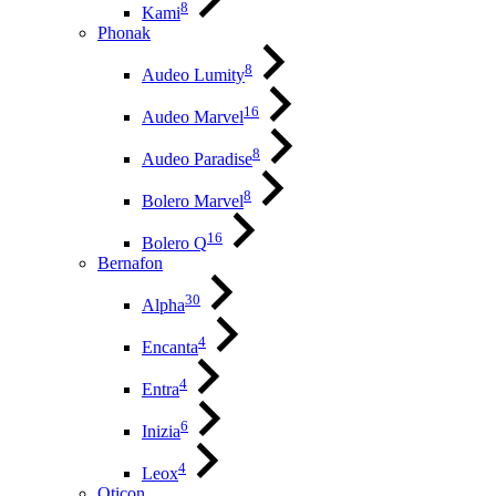
8
Kami
Phonak
8
Audeo Lumity
16
Audeo Marvel
8
Audeo Paradise
8
Bolero Marvel
16
Bolero Q
Bernafon
30
Alpha
4
Encanta
4
Entra
6
Inizia
4
Leox
Oticon