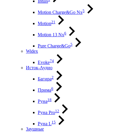
Intuis
5
Motion Charge&Go Nx
21
Motion
6
Motion 13 Nx
5
Pure Charge&Go
Widex
74
Evoke
Исток-Аудио
2
Багира
6
Прима
18
Руна
12
Руна Pro
15
Руна L
Заушные