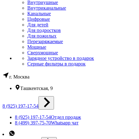
Внутриушные
Внутриканальные
Канальные
Цифровые
Для детей
Для подростков
Для пожилых
Перезаряжаемые
Мощные
Сверхмощные
Зарядное устройство в подарок
Серные фильтры в подарок
г. Москва
Ташкентская, 9
8 (925) 197-17-54
8 (925) 197-17-54
Отдел продаж
8 (499) 397-75-70
Whatsapp чат