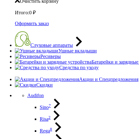
Очистить корзину
Итого:
0
₽
Оформить заказ
Слуховые аппараты
Ушные вкладыши
Ресиверы
Батарейки и зарядные
Средства по уходу
Акции и Спецпредложения
Скидки
Audifon
7
Sino
2
Risa
8
Rega