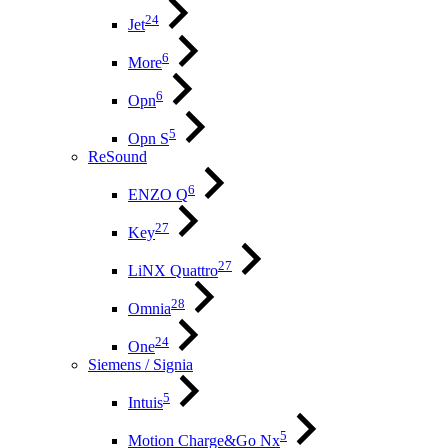
24
Jet
6
More
6
Opn
5
Opn S
ReSound
6
ENZO Q
27
Key
27
LiNX Quattro
28
Omnia
24
One
Siemens / Signia
5
Intuis
5
Motion Charge&Go Nx