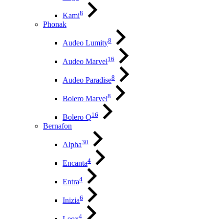
8
Kami
Phonak
8
Audeo Lumity
16
Audeo Marvel
8
Audeo Paradise
8
Bolero Marvel
16
Bolero Q
Bernafon
30
Alpha
4
Encanta
4
Entra
6
Inizia
4
Leox