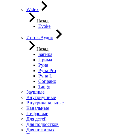
Widex
Назад
Evoke
Исток-Аудио
Назад
Багира
Прима
Руна
Руна Pro
Руна L
Сопрано
Tango
Заушные
Внутриушные
Внутриканальные
Канальные
Цифровые
Для детей
Для подростков
Для пожилых