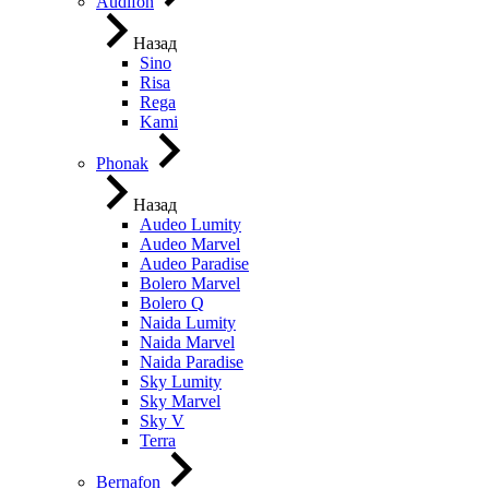
Audifon
Назад
Sino
Risa
Rega
Kami
Phonak
Назад
Audeo Lumity
Audeo Marvel
Audeo Paradise
Bolero Marvel
Bolero Q
Naida Lumity
Naida Marvel
Naida Paradise
Sky Lumity
Sky Marvel
Sky V
Terra
Bernafon