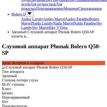
детей
Для подростков
Для
пожилых
Перезаряжаемые
Мощные
Сверхмощные
Bolero Q
Audeo Lumity
Audeo Marvel
Audeo Paradise
Bolero
Marvel
Naida Lumity
Naida Marvel
Naida Paradise
Sky
Lumity
Sky Marvel
Sky V
Terra
Заушный Слуховой аппарат Phonak Bolero Q50-SP
купить в...
Слуховой аппарат Phonak Bolero Q50-
SP
Запас батареек в подарок!
Тип аппарата
Заушный
Степень потери слуха
III-IV степень
Класс
Бизнес
Перезаряжаемый
Нет
Производитель