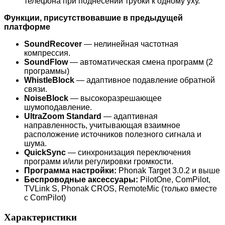
телефона при поднесении трубки к одному уху.
Функции, присутствовавшие в предыдущей
платформе
SoundRecover
— нелинейная частотная
компрессия.
SoundFlow
— автоматическая смена программ (2
программы)
WhistleBlock
— адаптивное подавление обратной
связи.
NoiseBlock
— высокоразрешающее
шумоподавление.
UltraZoom Standard
— адаптивная
направленность, учитывающая взаимное
расположение источников полезного сигнала и
шума.
QuickSync
— синхронизация переключения
программ и/или регулировки громкости.
Программа настройки:
Phonak Target 3.0.2 и выше
Беспроводные аксессуары:
PilotOne, ComPilot,
TVLink S, Phonak CROS, RemoteMic (только вместе
с ComPilot)
Характеристики