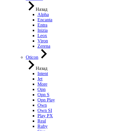
Назад
Alpha
Encanta
Entra
Inizia
Leox
Viron
Zerena
Oticon
Назад
Intent
Jet
More
Opn
Opn S
Opn Play
Own
Own SI
Play PX
Real
Ruby