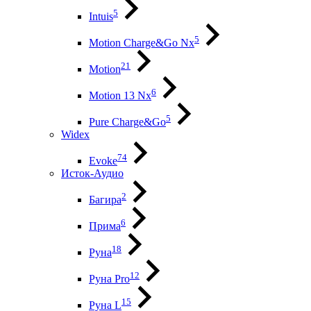
5
Intuis
5
Motion Charge&Go Nx
21
Motion
6
Motion 13 Nx
5
Pure Charge&Go
Widex
74
Evoke
Исток-Аудио
2
Багира
6
Прима
18
Руна
12
Руна Pro
15
Руна L