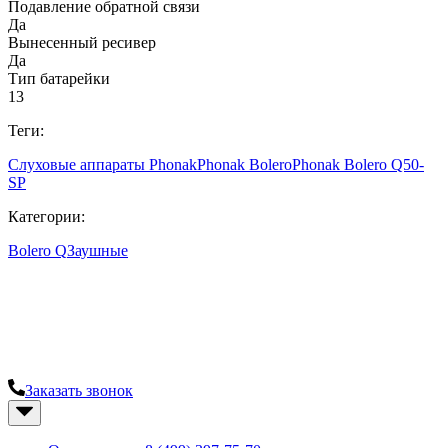
Подавление обратной связи
Да
Вынесенный ресивер
Да
Тип батарейки
13
Теги:
Слуховые аппараты Phonak
Phonak Bolero
Phonak Bolero Q50-
SP
Категории:
Bolero Q
Заушные
Современный центр слуха "Твой слух"
Остались вопросы? Закажите консультацию у наших
специалистов.
Заказать звонок
+7 (499) 397-75-70