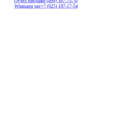
Отдел продаж
8 (499) 397-75-70
Whatsapp чат
+7 (925) 197-17-54
Наш магазин
Слуховые аппараты
Ушные вкладыши
Батарейки и зарядные устройства
Средства по уходу
Акции
Центр слуха
Подбор аппарата
Выезд специалиста
Диагностика слуха
Пробное ношение
Статьи
Видеообзоры
Информация
Современный центр слуха
Интернет-магазин