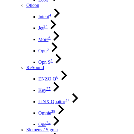
Oticon
4
Intent
24
Jet
6
More
6
Opn
5
Opn S
ReSound
6
ENZO Q
27
Key
27
LiNX Quattro
28
Omnia
24
One
Siemens / Signia