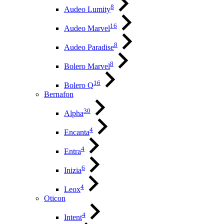
8
Audeo Lumity
16
Audeo Marvel
8
Audeo Paradise
8
Bolero Marvel
16
Bolero Q
Bernafon
30
Alpha
4
Encanta
4
Entra
6
Inizia
4
Leox
Oticon
4
Intent