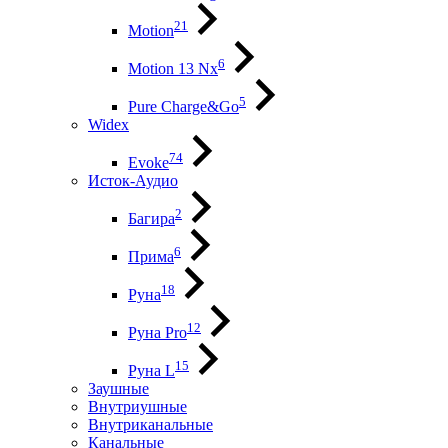
21
Motion
6
Motion 13 Nx
5
Pure Charge&Go
Widex
74
Evoke
Исток-Аудио
2
Багира
6
Прима
18
Руна
12
Руна Pro
15
Руна L
Заушные
Внутриушные
Внутриканальные
Канальные