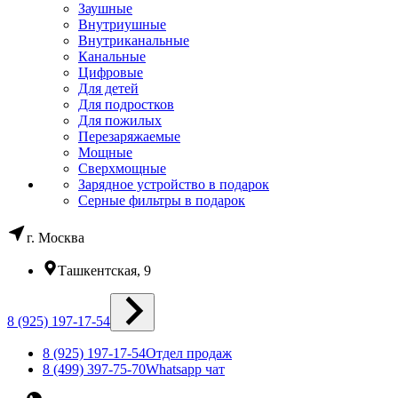
Заушные
Внутриушные
Внутриканальные
Канальные
Цифровые
Для детей
Для подростков
Для пожилых
Перезаряжаемые
Мощные
Сверхмощные
Зарядное устройство в подарок
Серные фильтры в подарок
г. Москва
Ташкентская, 9
8 (925) 197-17-54
8 (925) 197-17-54
Отдел продаж
8 (499) 397-75-70
Whatsapp чат