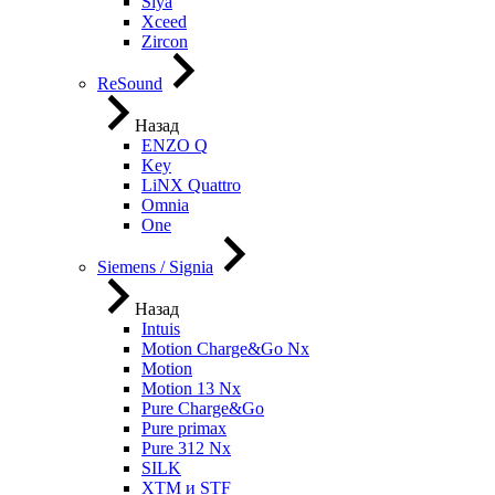
Siya
Xceed
Zircon
ReSound
Назад
ENZO Q
Key
LiNX Quattro
Omnia
One
Siemens / Signia
Назад
Intuis
Motion Charge&Go Nx
Motion
Motion 13 Nx
Pure Charge&Go
Pure primax
Pure 312 Nx
SILK
XTM и STF