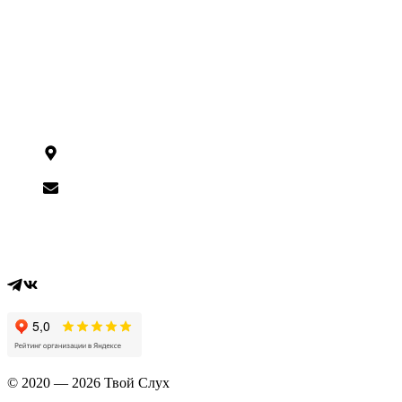
Сертификат ТСР
Доставка
Оплата
Контакты
Статьи
Бренды
Контакты
г. Москва,
Ташкентская, 9
shop@tvoysluh.ru
Вся информация на сайте носит справочный характер и не
является публичной офертой, определяемой статьей 437 ГК
РФ
© 2020 — 2026 Твой Слух