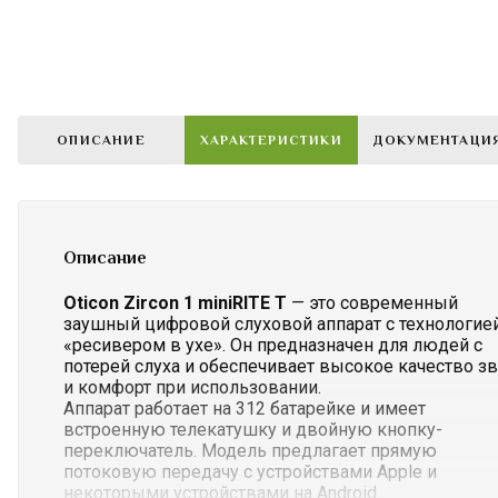
ОПИСАНИЕ
ХАРАКТЕРИСТИКИ
ДОКУМЕНТАЦИ
Описание
Oticon
Zircon
1
miniRITE
T
— это
современный
заушный
цифровой
слуховой
аппарат
с
технологие
«ресивером
в
ухе».
Он
предназначен
для
людей
с
потерей
слуха
и
обеспечивает
высокое
качество
зв
и
комфорт
при
использовании.
Аппарат
работает
на
312
батарейке
и
имеет
встроенную
телекатушку
и
двойную
кнопку-
переключатель.
Модель
предлагает
прямую
потоковую
передачу
с
устройствами
Apple
и
некоторыми
устройствами
на
Android.