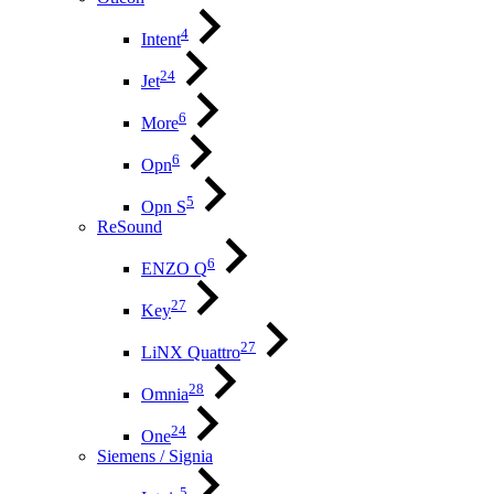
4
Intent
24
Jet
6
More
6
Opn
5
Opn S
ReSound
6
ENZO Q
27
Key
27
LiNX Quattro
28
Omnia
24
One
Siemens / Signia
5