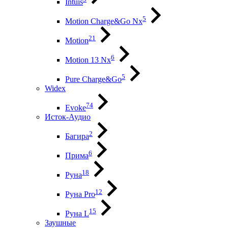
Intuis
5
Motion Charge&Go Nx
21
Motion
6
Motion 13 Nx
5
Pure Charge&Go
Widex
74
Evoke
Исток-Аудио
2
Багира
6
Прима
18
Руна
12
Руна Pro
15
Руна L
Заушные