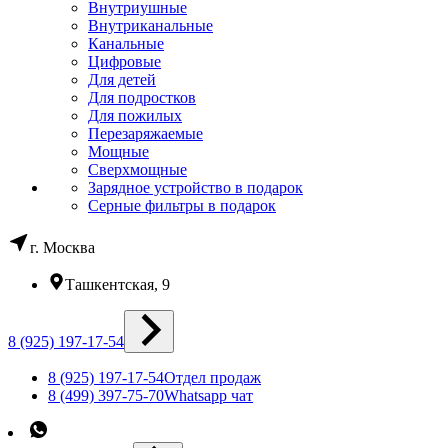
Внутриушные
Внутриканальные
Канальные
Цифровые
Для детей
Для подростков
Для пожилых
Перезаряжаемые
Мощные
Сверхмощные
Зарядное устройство в подарок
Серные фильтры в подарок
г. Москва
Ташкентская, 9
8 (925) 197-17-54
8 (925) 197-17-54
Отдел продаж
8 (499) 397-75-70
Whatsapp чат