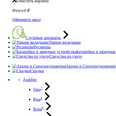
Очистить корзину
Итого:
0
₽
Оформить заказ
Слуховые аппараты
Ушные вкладыши
Ресиверы
Батарейки и зарядные
Средства по уходу
Акции и Спецпредложения
Скидки
Audifon
7
Sino
2
Risa
8
Rega