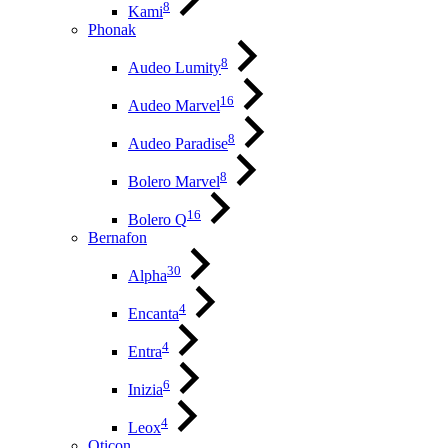
8
Kami
Phonak
8
Audeo Lumity
16
Audeo Marvel
8
Audeo Paradise
8
Bolero Marvel
16
Bolero Q
Bernafon
30
Alpha
4
Encanta
4
Entra
6
Inizia
4
Leox
Oticon