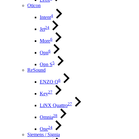
Oticon
4
Intent
24
Jet
6
More
6
Opn
5
Opn S
ReSound
6
ENZO Q
27
Key
27
LiNX Quattro
28
Omnia
24
One
Siemens / Signia