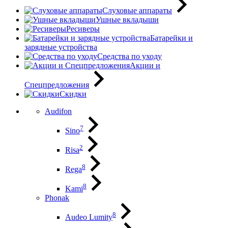
Слуховые аппараты
Ушные вкладыши
Ресиверы
Батарейки и
зарядные устройства
Средства по уходу
Акции и
Спецпредложения
Скидки
Audifon
7
Sino
2
Risa
8
Rega
8
Kami
Phonak
8
Audeo Lumity