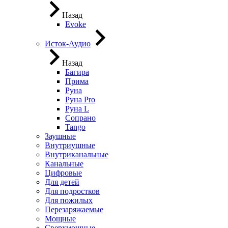
Назад
Evoke
Исток-Аудио
Назад
Багира
Прима
Руна
Руна Pro
Руна L
Сопрано
Tango
Заушные
Внутриушные
Внутриканальные
Канальные
Цифровые
Для детей
Для подростков
Для пожилых
Перезаряжаемые
Мощные
Сверхмощные