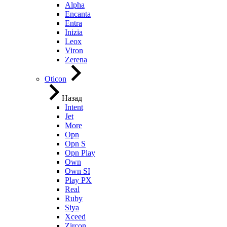
Alpha
Encanta
Entra
Inizia
Leox
Viron
Zerena
Oticon
Назад
Intent
Jet
More
Opn
Opn S
Opn Play
Own
Own SI
Play PX
Real
Ruby
Siya
Xceed
Zircon