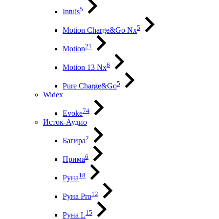
5
Intuis
5
Motion Charge&Go Nx
21
Motion
6
Motion 13 Nx
5
Pure Charge&Go
Widex
74
Evoke
Исток-Аудио
2
Багира
6
Прима
18
Руна
12
Руна Pro
15
Руна L