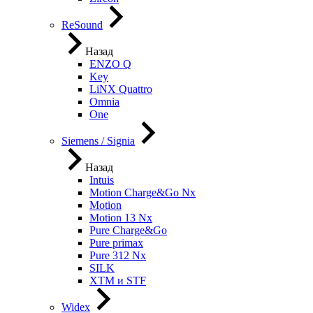
ReSound
Назад
ENZO Q
Key
LiNX Quattro
Omnia
One
Siemens / Signia
Назад
Intuis
Motion Charge&Go Nx
Motion
Motion 13 Nx
Pure Charge&Go
Pure primax
Pure 312 Nx
SILK
XTM и STF
Widex