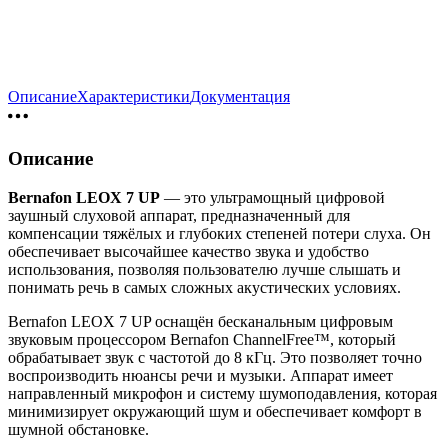
Описание
Характеристики
Документация
Описание
Bernafon
LEOX
7
UP
— это
ультрамощный
цифровой
заушный
слуховой
аппарат,
предназначенный
для
компенсации
тяжёлых
и
глубоких
степеней
потери
слуха.
Он
обеспечивает
высочайшее
качество
звука
и
удобство
использования,
позволяя
пользователю
лучше
слышать
и
понимать
речь
в
самых
сложных
акустических
условиях.
Bernafon
LEOX
7
UP
оснащён
бесканальным
цифровым
звуковым
процессором
Bernafon
ChannelFree™,
который
обрабатывает
звук
с
частотой
до
8
кГц.
Это
позволяет
точно
воспроизводить
нюансы
речи
и
музыки.
Аппарат
имеет
направленный
микрофон
и
систему
шумоподавления,
которая
минимизирует
окружающий
шум
и
обеспечивает
комфорт
в
шумной
обстановке.