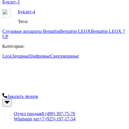
Буклет-3
Буклет-4
Теги:
Слуховые аппараты Bernafon
Bernafon LEOX
Bernafon LEOX 7
UP
Категории:
Leox
Заушные
Цифровые
Сверхмощные
Современный центр слуха "Твой слух"
Остались вопросы? Закажите консультацию у наших
специалистов.
Заказать звонок
+7 (499) 397-75-70
Отдел продаж
8 (499) 397-75-70
Whatsapp чат
+7 (925) 197-17-54