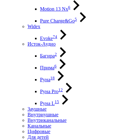
6
Motion 13 Nx
5
Pure Charge&Go
Widex
74
Evoke
Исток-Аудио
2
Багира
6
Прима
18
Руна
12
Руна Pro
15
Руна L
Заушные
Внутриушные
Внутриканальные
Канальные
Цифровые
Для детей