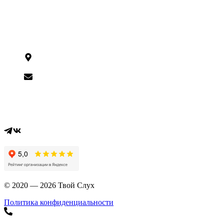
Контакты
Статьи
Бренды
Контакты
г. Москва,
Ташкентская, 9
shop@tvoysluh.ru
Вся информация на сайте носит справочный характер и не
является публичной офертой, определяемой статьей 437 ГК
РФ
© 2020 — 2026 Твой Слух
Политика конфиденциальности