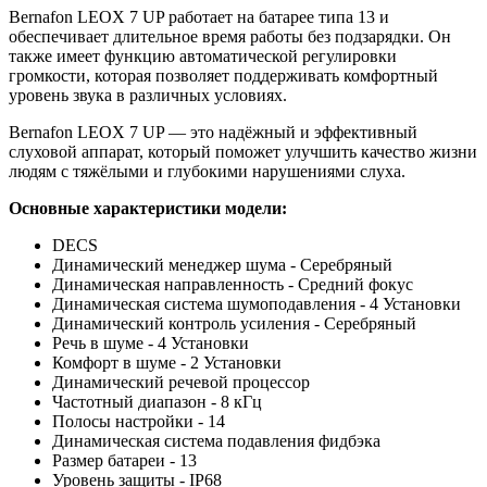
Bernafon
LEOX
7
UP
работает
на
батарее
типа
13
и
обеспечивает
длительное
время
работы
без
подзарядки.
Он
также
имеет
функцию
автоматической
регулировки
громкости,
которая
позволяет
поддерживать
комфортный
уровень
звука
в
различных
условиях.
Bernafon
LEOX
7
UP
— это
надёжный
и
эффективный
слуховой
аппарат,
который
поможет
улучшить
качество
жизни
людям
с
тяжёлыми
и
глубокими
нарушениями
слуха.
Основные характеристики модели:
DECS
Динамический менеджер шума - Серебряный
Динамическая направленность - Средний фокус
Динамическая система шумоподавления - 4 Установки
Динамический контроль усиления - Серебряный
Речь в шуме - 4 Установки
Комфорт в шуме - 2 Установки
Динамический речевой процессор
Частотный диапазон - 8 кГц
Полосы настройки - 14
Динамическая система подавления фидбэка
Размер батареи - 13
Уровень защиты - IP68