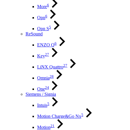
6
More
6
Opn
5
Opn S
ReSound
6
ENZO Q
27
Key
27
LiNX Quattro
28
Omnia
24
One
Siemens / Signia
5
Intuis
5
Motion Charge&Go Nx
21
Motion