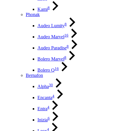
8
Kami
Phonak
8
Audeo Lumity
16
Audeo Marvel
8
Audeo Paradise
8
Bolero Marvel
16
Bolero Q
Bernafon
30
Alpha
4
Encanta
4
Entra
6
Inizia
4
Leox