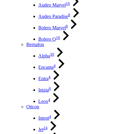
16
Audeo Marvel
8
Audeo Paradise
8
Bolero Marvel
16
Bolero Q
Bernafon
30
Alpha
4
Encanta
4
Entra
6
Inizia
4
Leox
Oticon
4
Intent
24
Jet