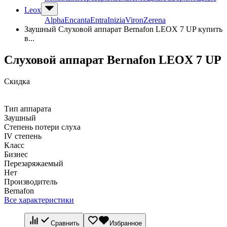
Leox
Alpha
Encanta
Entra
Inizia
Viron
Zerena
Заушный Слуховой аппарат Bernafon LEOX 7 UP купить
в...
Слуховой аппарат Bernafon LEOX 7 UP
Скидка
Тип аппарата
Заушный
Степень потери слуха
IV степень
Класс
Бизнес
Перезаряжаемый
Нет
Производитель
Bernafon
Все характеристики
Сравнить
Избранное