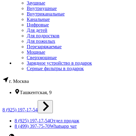
Заушные
Внутриушные
Внутриканальные
Канальные
Цифровые
Для детей
Для подростков
Для пожилых
Перезаряжаемые
Мощные
Сверхмощные
Зарядное устройство в подарок
Серные фильтры в подарок
г. Москва
Ташкентская, 9
8 (925) 197-17-54
8 (925) 197-17-54
Отдел продаж
8 (499) 397-75-70
Whatsapp чат