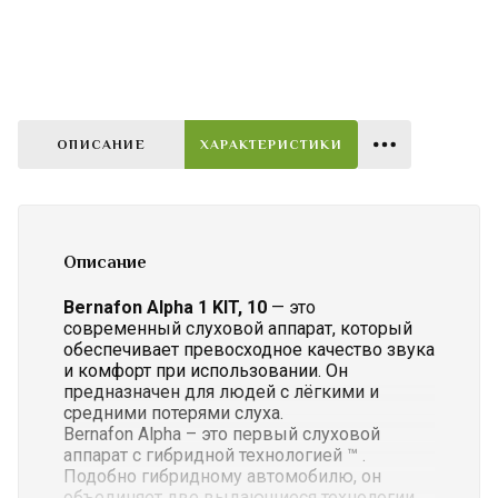
ОПИСАНИЕ
ХАРАКТЕРИСТИКИ
Описание
Bernafon
Alpha
1
KIT,
10
— это
современный
слуховой
аппарат,
который
обеспечивает
превосходное
качество
звука
и
комфорт
при
использовании.
Он
предназначен
для
людей
с
лёгкими
и
средними
потерями
слуха.
Bernafon Alpha – это первый слуховой
аппарат с гибридной технологией ™ .
Подобно гибридному автомобилю, он
объединяет две выдающиеся технологии