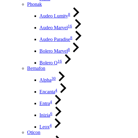
Phonak
8
Audeo Lumity
16
Audeo Marvel
8
Audeo Paradise
8
Bolero Marvel
16
Bolero Q
Bernafon
30
Alpha
4
Encanta
4
Entra
6
Inizia
4
Leox
Oticon