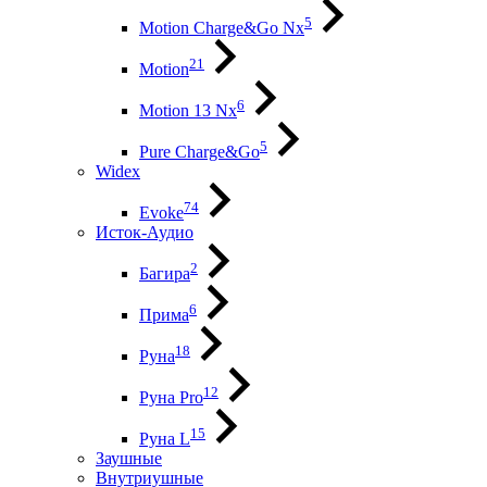
5
Motion Charge&Go Nx
21
Motion
6
Motion 13 Nx
5
Pure Charge&Go
Widex
74
Evoke
Исток-Аудио
2
Багира
6
Прима
18
Руна
12
Руна Pro
15
Руна L
Заушные
Внутриушные