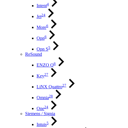
4
Intent
24
Jet
6
More
6
Opn
5
Opn S
ReSound
6
ENZO Q
27
Key
27
LiNX Quattro
28
Omnia
24
One
Siemens / Signia
5
Intuis