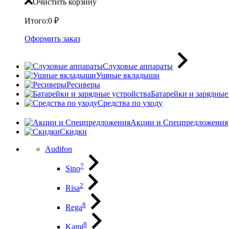
Очистить корзину
Итого:
0
₽
Оформить заказ
Слуховые аппараты
Ушные вкладыши
Ресиверы
Батарейки и зарядные
Средства по уходу
Акции и Спецпредложения
Скидки
Audifon
7
Sino
2
Risa
8
Rega
8
Kami