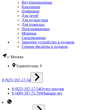
Внутриканальные
Канальные
Цифровые
Для детей
Для подростков
Для пожилых
Перезаряжаемые
Мощные
Сверхмощные
Зарядное устройство в подарок
Серные фильтры в подарок
г. Москва
Ташкентская, 9
8 (925) 197-17-54
8 (925) 197-17-54
Отдел продаж
8 (499) 397-75-70
Whatsapp чат